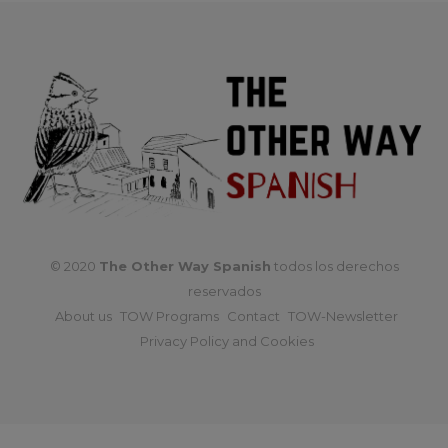
© 2020
The Other Way Spanish
todos los derechos
reservados
About us
TOW Programs
Contact
TOW-Newsletter
Privacy Policy and Cookies