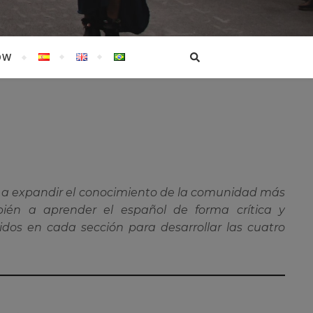
OW
e a expandir el conocimiento de la comunidad más
ién a aprender el español de forma crítica y
idos en cada sección para desarrollar las cuatro