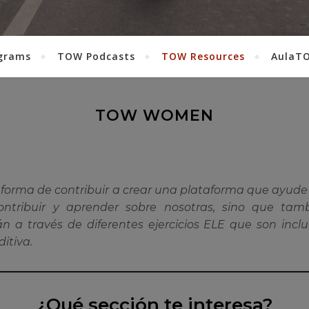
grams
TOW Podcasts
TOW Resources
AulaT
TOW WOMEN
forma de contribuir a crear una plataforma que ayud
ntribuir y aprender sobre nosotras, sino que tamb
n a través de diferentes ejercicios ELE que son inclu
ditiva.
¿Qué sección te interesa?