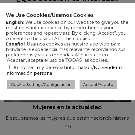
We Use Coookies/Usamos Cookies
English
: We use cookies on our website to give you the
most relevant experience by remembering your
preferences and repeat visits. By clicking “Accept”, you
consent to the use of ALL the cookies.
Español
: Usamos cookies en nuestro sitio web para
brindarle la experiencia más relevante recordando sus
preferencias y visitas repetidas. Al hacer clic en
"Aceptar", acepta el uso de TODAS las cookies.
Do not sell my personal information/No vender mi
.
información personal
Cookie Settings/Configuración
Accept/Acepto
Mujeres en la actualidad
Descubramos las mujeres que están haciendo historia
hoy