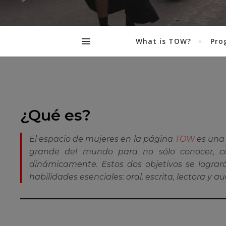
What is TOW?
Pro
¿Qué es?
El espacio de mujeres en la página
TOW
es una 
grande del mundo para no sólo conocer, co
dinámicamente. Estos dos objetivos se logrará
habilidades esenciales: oral, escrita, lectora y au