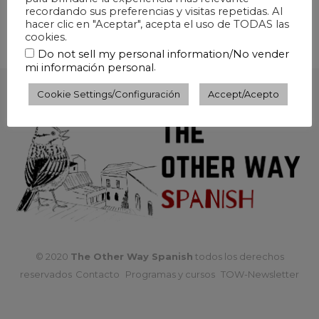
recordando sus preferencias y visitas repetidas. Al
hacer clic en "Aceptar", acepta el uso de TODAS las
cookies.
Do not sell my personal information/No vender
.
mi información personal
Cookie Settings/Configuración
Accept/Acepto
© 2020
The Other Way Spanish
todos los derechos
reservados
Contacto
Programas y cursos
TOW-Newsletter