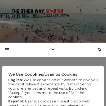
USER ACCOUNT
We Use Coookies/Usamos Cookies
English
: We use cookies on our website to give you
the most relevant experience by remembering
[eb_user_account]
your preferences and repeat visits. By clicking
“Accept”, you consent to the use of ALL the
cookies.
Español
: Usamos cookies en nuestro sitio web
para brindarle la experiencia más relevante