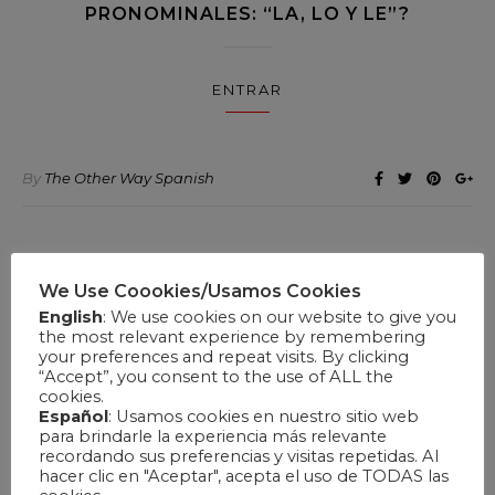
PRONOMINALES: “LA, LO Y LE”?
ENTRAR
By
The Other Way Spanish
NIVEL B1
We Use Coookies/Usamos Cookies
“OJALÁ PASE ALGO…”
English
: We use cookies on our website to give you
the most relevant experience by remembering
your preferences and repeat visits. By clicking
ENTRAR
“Accept”, you consent to the use of ALL the
cookies.
Español
: Usamos cookies en nuestro sitio web
para brindarle la experiencia más relevante
recordando sus preferencias y visitas repetidas. Al
By
The Other Way Spanish
hacer clic en "Aceptar", acepta el uso de TODAS las