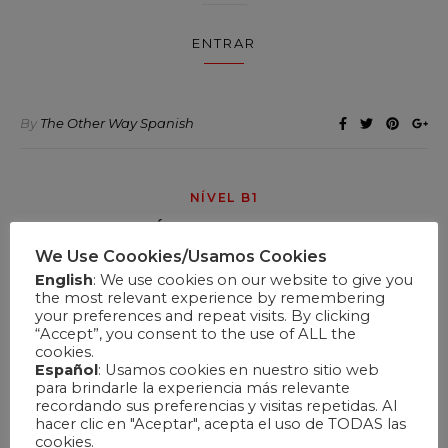
ENTRAR
By
The Other Way Spanish
NÍVEL B1
¿QUÉ ES “LA, LO Y LE”?
We Use Coookies/Usamos Cookies
English
: We use cookies on our website to give you
ENTRAR
the most relevant experience by remembering
your preferences and repeat visits. By clicking
“Accept”, you consent to the use of ALL the
cookies.
Español
: Usamos cookies en nuestro sitio web
By
The Other Way Spanish
para brindarle la experiencia más relevante
recordando sus preferencias y visitas repetidas. Al
hacer clic en "Aceptar", acepta el uso de TODAS las
cookies.