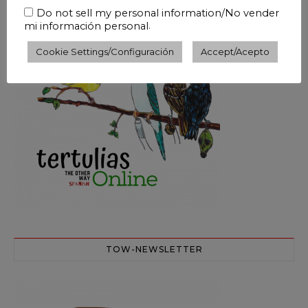
QUER FALAR ESPANHOL?
Do not sell my personal information/No vender
.
mi información personal
Cookie Settings/Configuración
Accept/Acepto
TOW-NEWSLETTER