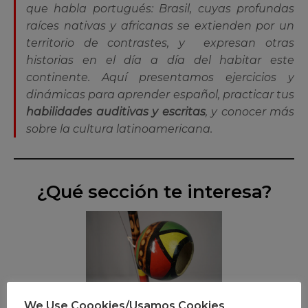
que habla portugués:
Brasil
, cuyas profundas
raíces nativas y africanas se extienden por un
territorio de contrastes, y expresan otras
historias en el día a día del habitar este
continente. Aquí presentamos ejercicios y
dinámicas para aprender español, practicar tus
habilidades auditivas y escritas
, y conocer más
sobre la cultura latinoamericana.
¿Qué sección te interesa?
Capoeira en español
We Use Coookies/Usamos Cookies