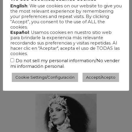
Ejercicios de español con ginga, conoce sobre esta
English
: We use cookies on our website to give you
the most relevant experience by remembering
tradición afrobrasilera.
your preferences and repeat visits. By clicking
“Accept”, you consent to the use of ALL the
cookies.
Español
: Usamos cookies en nuestro sitio web
para brindarle la experiencia más relevante
recordando sus preferencias y visitas repetidas. Al
hacer clic en "Aceptar", acepta el uso de TODAS las
cookies.
Do not sell my personal information/No vender
.
mi información personal
Raíces originarias
Cookie Settings/Configuración
Accept/Acepto
Pronto
: Descubramos los pueblos originarios y
africanos que conforman la identidad de Pindorama.