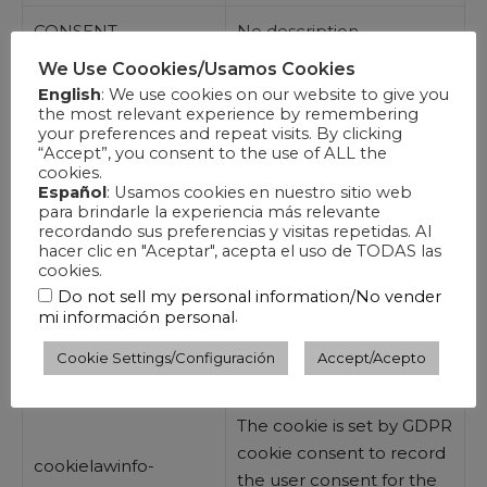
CONSENT
No description
We Use Coookies/Usamos Cookies
The cookie is set by GDPR
English
: We use cookies on our website to give you
cookielawinfo-
cookie consent to record
the most relevant experience by remembering
your preferences and repeat visits. By clicking
checkbox-
the user consent for the
“Accept”, you consent to the use of ALL the
advertisement
cookies in the category
cookies.
“Advertisement”.
Español
: Usamos cookies en nuestro sitio web
para brindarle la experiencia más relevante
recordando sus preferencias y visitas repetidas. Al
This cookie is set by GDPR
hacer clic en "Aceptar", acepta el uso de TODAS las
Cookie Consent plugin.
cookies.
cookielawinfo-
The cookie is used to
Do not sell my personal information/No vender
.
mi información personal
checkbox-analytics
store the user consent for
the cookies in the
Cookie Settings/Configuración
Accept/Acepto
category “Analytics”.
The cookie is set by GDPR
cookie consent to record
cookielawinfo-
the user consent for the