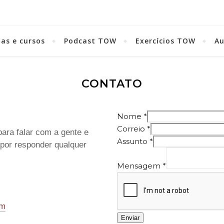
as e cursos
Podcast TOW
Exercícios TOW
A
CONTATO
Nome
*
Correio
*
ara falar com a gente e
Assunto
*
 por responder qualquer
Mensagem
*
om
Enviar