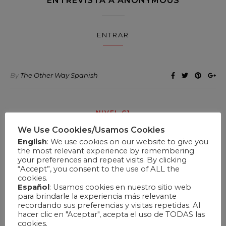
ENTREVISTA A ANONYMOUS
ENTRAR
By
The Other Way Spanish
NIVEL C1
CLASES SOCIALES EN CHILE
We Use Coookies/Usamos Cookies
English
: We use cookies on our website to give you
the most relevant experience by remembering
your preferences and repeat visits. By clicking
ENTRAR
“Accept”, you consent to the use of ALL the
cookies.
Español
: Usamos cookies en nuestro sitio web
para brindarle la experiencia más relevante
By
The Other Way Spanish
recordando sus preferencias y visitas repetidas. Al
hacer clic en "Aceptar", acepta el uso de TODAS las
cookies.