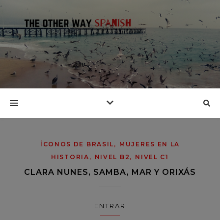
,
ÍCONOS DE BRASIL
MUJERES EN LA
,
,
HISTORIA
NIVEL B2
NIVEL C1
CLARA NUNES, SAMBA, MAR Y ORIXÁS
ENTRAR