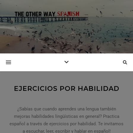
EJERCICIOS POR HABILIDAD
¿Sabías que cuando aprendes una lengua también
mejoras habilidades lingüísticas en general? Practica
español a través de ejercicios por habilidad. Te invitamos
a escuchar, leer, escribir y hablar en español!