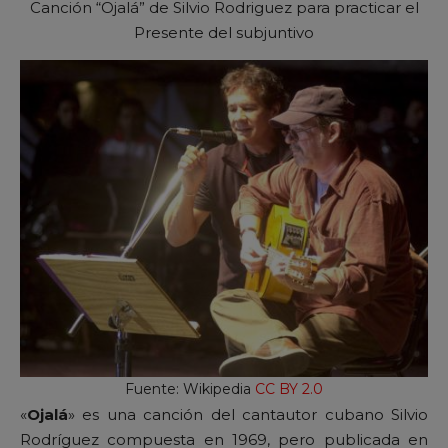
Canción “Ojalá” de Silvio Rodriguez para practicar el
Presente del subjuntivo
Fuente: Wikipedia
CC BY 2.0
«
Ojalá
» es una canción del cantautor cubano Silvio
Rodríguez compuesta en 1969, pero publicada en