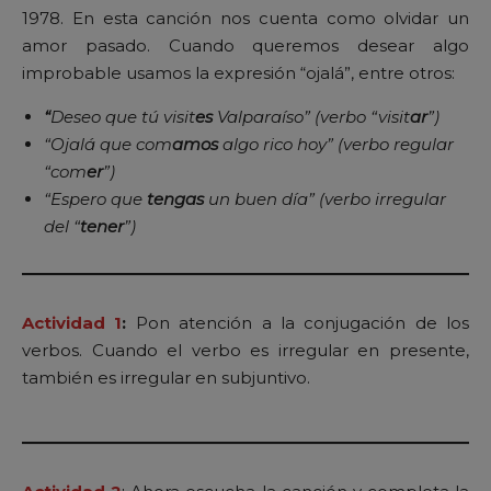
1978. En esta canción nos cuenta como olvidar un
amor pasado. Cuando queremos desear algo
improbable usamos la expresión “ojalá”, entre otros:
“
Deseo
que tú visit
es
Valparaíso” (verbo “visit
ar
”)
“Ojalá que com
amos
algo rico hoy” (verbo regular
“com
er
”)
“Espero que
tengas
un buen día” (verbo irregular
del “
tener
”)
Actividad 1
:
Pon atención a la conjugación de los
verbos. Cuando el verbo es irregular en presente,
también es irregular en subjuntivo.