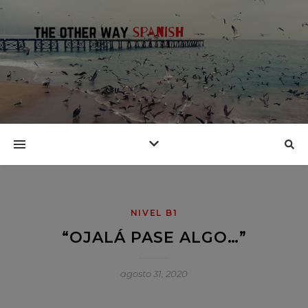
NIVEL B1
“OJALÁ PASE ALGO…”
agosto 31, 2020