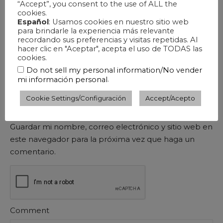
“Accept”, you consent to the use of ALL the
cookies.
Español
: Usamos cookies en nuestro sitio web
Nombre
*
para brindarle la experiencia más relevante
recordando sus preferencias y visitas repetidas. Al
hacer clic en "Aceptar", acepta el uso de TODAS las
cookies.
Correo electrónico
*
Do not sell my personal information/No vender
.
mi información personal
Cookie Settings/Configuración
Accept/Acepto
Guardar mi nombre, correo electrónico y sitio web en
este navegador para la próxima vez que haga un
comentario.
Comment