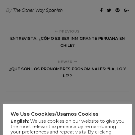
By
The Other Way Spanish
PREVIOUS
ENTREVISTA: ¿CÓMO ES SER INMIGRANTE PERUANA EN
CHILE?
NEWER
¿QUÉ SON LOS PRONOMBRES PRONOMINALES: "LA, LO Y
LE"?
LEAVE A REPLY
We Use Coookies/Usamos Cookies
English
: We use cookies on our website to give you
the most relevant experience by remembering
Tu dirección de correo electrónico no será publicada.
Los
your preferences and repeat visits. By clicking
campos obligatorios están marcados con
*