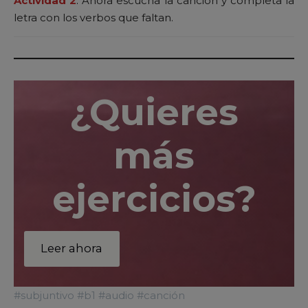
Actividad 2
:
Ahora escucha la canción y completa la
letra con los verbos que faltan.
¿Quieres
más
ejercicios?
Leer ahora
#subjuntivo #b1 #audio #canción