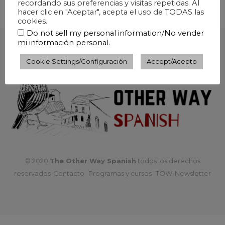
recordando sus preferencias y visitas repetidas. Al
hacer clic en "Aceptar", acepta el uso de TODAS las
cookies.
Do not sell my personal information/No vender
.
mi información personal
Cookie Settings/Configuración
Accept/Acepto
© 2020
The Other Way Spanish
todos los derechos
reservados
Contacto
Programas y cursos
TOW-Newsletter