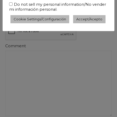
Guardar mi nombre, correo electrónico y sitio web en
Do not sell my personal information/No vender
este navegador para la próxima vez que haga un
.
mi información personal
comentario.
Cookie Settings/Configuración
Accept/Acepto
Comment