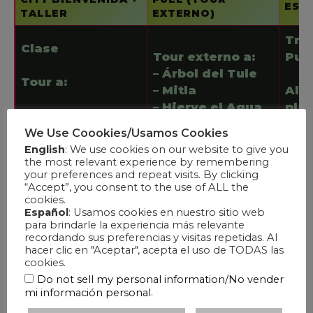
ESC
TALLER
EXTERNO)
Tra
Clase
Tour externo a:
Pue
– Árbol del Tule
Tour a:
– Mitla
Alm
– Hierve el Agua
pla
– La Ciudad de
Oaxaca
We Use Coookies/Usamos Cookies
Clase
Cla
English
: We use cookies on our website to give you
the most relevant experience by remembering
– Taller Alebrije
Tour
your preferences and repeat visits. By clicking
“Accept”, you consent to the use of ALL the
Bio
cookies.
Español
: Usamos cookies en nuestro sitio web
para brindarle la experiencia más relevante
recordando sus preferencias y visitas repetidas. Al
hacer clic en "Aceptar", acepta el uso de TODAS las
cookies.
Do not sell my personal information/No vender
.
mi información personal