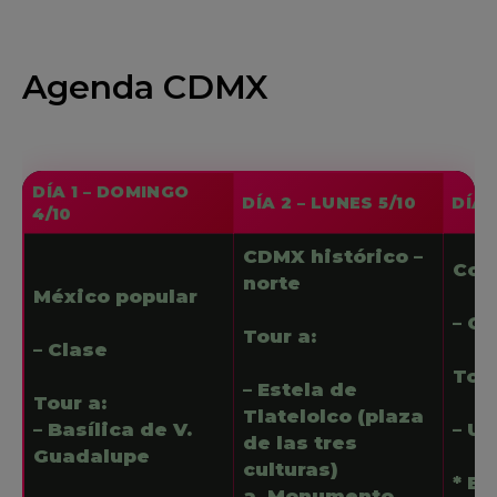
Agenda CDMX
DÍA 1 – DOMINGO
DÍA 2 – LUNES 5/10
DÍA 
4/10
CDMX histórico –
Coy
norte
México popular
– Cl
Tour a:
– Clase
Tour
– Estela de
Tour a:
Tlatelolco (plaza
– Basílica de V.
– U
de las tres
Guadalupe
culturas)
* Bi
a. Monumento